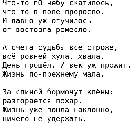
Что-то пО небу скатилось,

что-то в поле проросло.

И давно уж отучилось

от восторга ремесло.

А счета судьбы всё строже,

всё ровней хула, хвала.

День прошёл. И век уж прожит.

Жизнь по-прежнему мала.

За спиной бормочут клёны:

разгорается пожар.

Жизнь уже пошла наклонно,

ничего не удержать.
