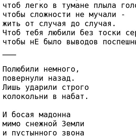
чтоб легко в тумане плыла голо
чтобы сложности не мучали - 

жить от случая до случая.

Чтоб тебя любили без тоски сер
чтобы нЕ было выводов поспешны
___      

Полюбили немного,

повернули назад.

Лишь ударили строго

колокольни в набат.

И босая мадонна

мимо снежной Земли

и пустынного звона
