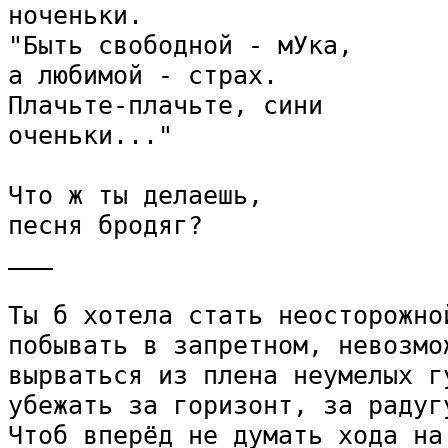
ноченьки.

"Быть свободной - мУка,

а любимой - страх.

Плачьте-плачьте, сини

оченьки..."

Что ж ты делаешь,

песня бродяг?

___

Ты б хотела стать неосторожной
побывать в запретном, невозмож
вырваться из плена неумелых гу
убежать за горизонт, за радугу
Чтоб вперёд не думать хода на 