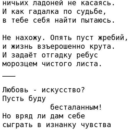
ничьих ладоней не касаясь.

И как гадалка по судьбе,

в тебе себя найти пытаюсь.

Не нахожу. Опять пуст жребий,

и жизнь взъерошенно крута.

И задаёт отгадку ребус

морозцем чистого листа.

___

Любовь - искусство?

Пусть буду

           бесталанным!

Но вряд ли дам себе

сыграть в изнанку чувства
