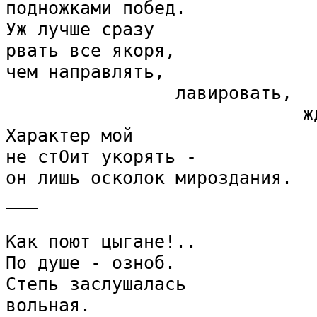
подножками побед.

Уж лучше сразу

рвать все якоря,

чем направлять,

                лавировать,

                            жд
Характер мой 

не стОит укорять -

он лишь осколок мироздания.

___

Как поют цыгане!..

По душе - озноб.

Степь заслушалась

вольная.
