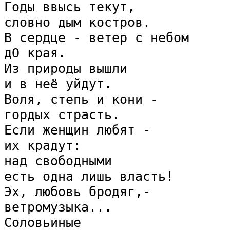
Годы ввысь текут,

словно дым костров.

В сердце - ветер с небом

дО края.

Из природы вышли

и в неё уйдут.

Воля, степь и кони - 

гордых страсть.

Если женщин любят - 

их крадут:

над свободными

есть одна лишь власть!

Эх, любовь бродяг,-

ветромузыка...

Соловьиные 
