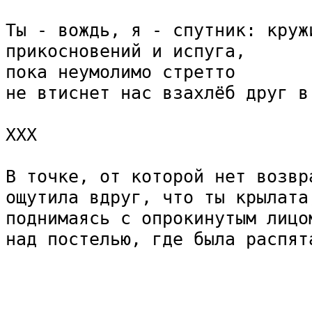
Ты - вождь, я - спутник: кружи
прикосновений и испуга,

пока неумолимо стретто

не втиснет нас взахлёб друг в 
ХХХ

В точке, от которой нет возвра
ощутила вдруг, что ты крылата,
поднимаясь с опрокинутым лицом
над постелью, где была распята