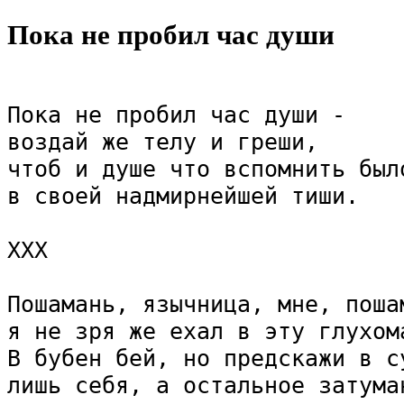
Пока не пробил час души
Пока не пробил час души - 

воздай же телу и греши,

чтоб и душе что вспомнить было
в своей надмирнейшей тиши.

ХХХ

Пошамань, язычница, мне, пошам
я не зря же ехал в эту глухома
В бубен бей, но предскажи в су
лишь себя, а остальное затуман