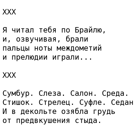
ХХХ

Я читал тебя по Брайлю,

и, озвучивая, брали

пальцы ноты междометий

и прелюдии играли...

ХХХ

Сумбур. Слеза. Салон. Среда.

Стишок. Стрелец. Суфле. Седан.
И в декольте озябла грудь

от предвкушения стыда.
