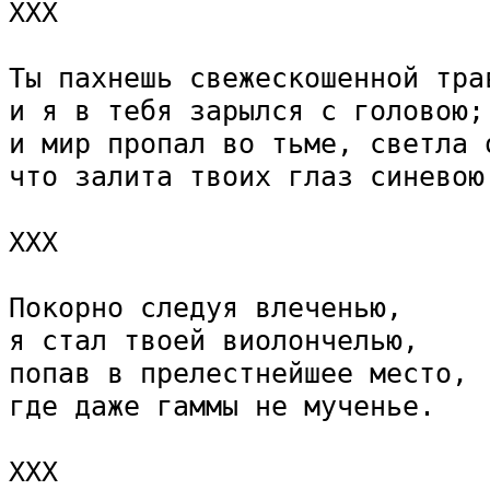
ХХХ

Ты пахнешь свежескошенной трав
и я в тебя зарылся с головою;

и мир пропал во тьме, светла о
что залита твоих глаз синевою.
ХХХ

Покорно следуя влеченью,

я стал твоей виолончелью,

попав в прелестнейшее место,

где даже гаммы не мученье.

ХХХ
