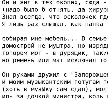
Он и жил в тех окопах, сюда - 
(надо было б отнять, да хирург
Знал всегда, что осколочек где
Я лишь раз слышал, как папка т
собирая мне мебель... В семье 
домострой не муштра, но изрядн
топором мог - в дурящик, такие
но ремень или мат исключал тот
Он руками дружил с "Запорожцем
и моим музыкантским потугам пе
(хоть в музЫку сам сдал), мол
иль за дочкой министра, коль к