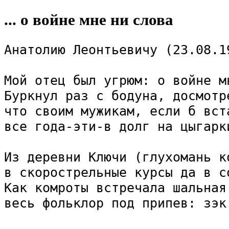
... о войне мне ни слова
Анатолию Леонтьевичу (23.08.19
Мой отец был угрюм: о войне мн
Буркнул раз с бодуна, досмотре
что своим мужикам, если б вст
все года-эти-в долг на цыгарки
Из деревни Ключи (глухомань ко
в скорострельные курсы да в со
Как комроты встречала шальная 
весь фольклор под припев: зэк