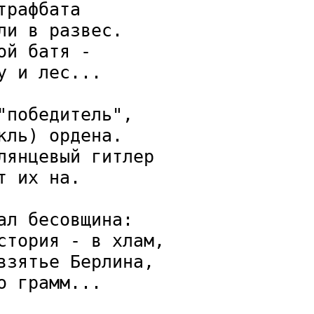
рафбата

и в развес.

й батя - 

 и лес...

победитель",

ль) ордена.

янцевый гитлер

 их на.

л бесовщина:

стория - в хлам,

зятье Берлина,

 грамм...
