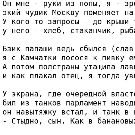
Он мне - руки из попы, я - зре
экий чудик Москву поменяет на 
У кого-то запросы - до крыши т
у него - хлеб, стаканчик, рыба
Бзик папаши ведь сбылся (слав
я с Камчатки лосося к пивку ем
А потом полстраны утащила лави
и как плакал отец, я тогда уви
У экрана, где очередной власто
бил из танков парламент наводк
он навытяжку встал, и танк в 
- Стыдно, сын. Как в банановы