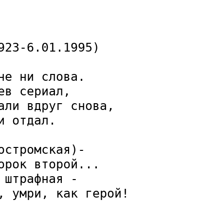
23-6.01.1995)

е ни слова.

в сериал,

али вдруг снова,

 отдал.

стромская)- 

рок второй...

штрафная - 

, умри, как герой!
