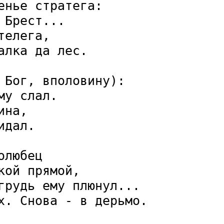
нье стратега:

Брест...

елега,

лка да лес.

 Бог, вполовину):

у слал.

на,

дал.

любец

ой прямой,

грудь ему плюнул...

х. Снова - в дерьмо.
