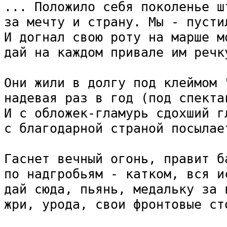
... Положило себя поколенье шт
за мечту и страну. Мы - пустил
И догнал свою роту на марше мо
дай на каждом привале им речку
Они жили в долгу под клеймом "
надевая раз в год (под спектак
И с обложек-гламурь сдохший гл
с благодарной страной посылает
Гаснет вечный огонь, правит ба
по надгробьям - катком, вся и
дай сюда, пьянь, медальку за в
жри, урода, свои фронтовые сто