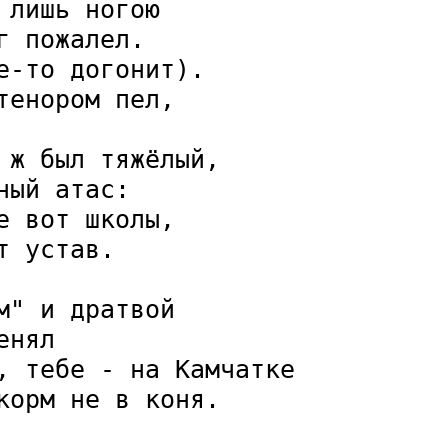
лишь ногою

 пожалел.

-то догонит).

енором пел,

ж был тяжёлый,

ый атас:

 вот школы,

 устав.

" и дратвой

нял

, тебе - на Камчатке

орм не в коня.
