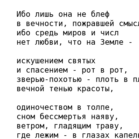
   Ибо лишь она не блеф

   в вечности, пожравшей смысл
   ибо средь миров и числ

   нет любви, что на Земле - 

   искушением святых

   и спасением - рот в рот,

   зверью-похотью - плоть в пл
   вечной тенью красоты,

   одиночеством в толпе,

   сном бессмертья наяву,

   ветром, гладящим траву,

   где лежим - в глазах капель