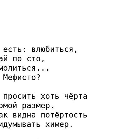
 есть: влюбиться,

й по сто,

олиться...

Мефисто?

 просить хоть чёрта

мой размер.

ак видна потёртость

идумывать химер.
