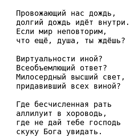
   Провожающий нас дождь,

   долгий дождь идёт внутри.

   Если мир неповторим,

   что ещё, душа, ты ждёшь?

   Виртуальности иной?

   Всеобъемлющий ответ?

   Милосердный высший свет,

   придавивший всех виной?

   Где бесчисленная рать

   аллилуит в хороводь,

   где не дай тебе господь

   скуку Бога увидать.
