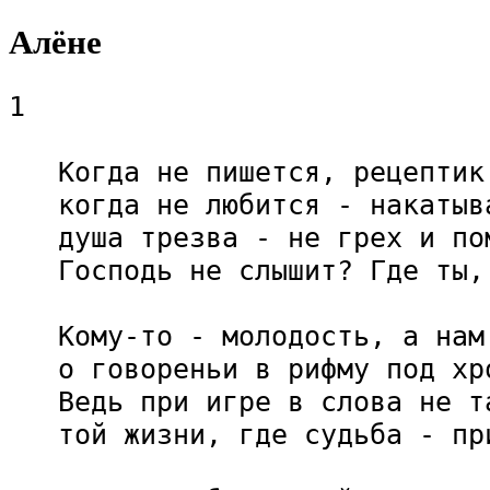
Алёне
1

   Когда не пишется, рецептик
   когда не любится - накатыва
   душа трезва - не грех и пом
   Господь не слышит? Где ты, 
   Кому-то - молодость, а нам
   о говореньи в рифму под хро
   Ведь при игре в слова не т
   той жизни, где судьба - пр