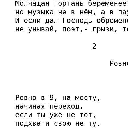
   Молчащая гортань беременеет
   но музыка не в нём, а в пау
   И если дал Господь обремене
   не унывай, поэт,- грызи, то
                     2

                         Ровн
                              
   Ровно в 9, на мосту,

   начиная переход,

   если ты уже не тот,

   подхвати свою не ту.
