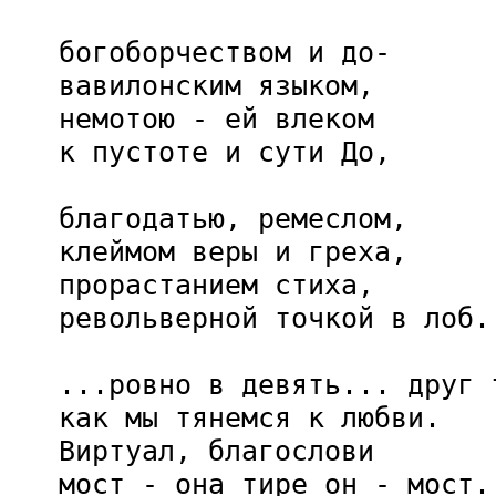
   богоборчеством и до-

   вавилонским языком,

   немотою - ей влеком

   к пустоте и сути До,

   благодатью, ремеслом,

   клеймом веры и греха,

   прорастанием стиха,

   револьверной точкой в лоб.

   ...ровно в девять... друг т
   как мы тянемся к любви.

   Виртуал, благослови

   мост - она тире он - мост.
