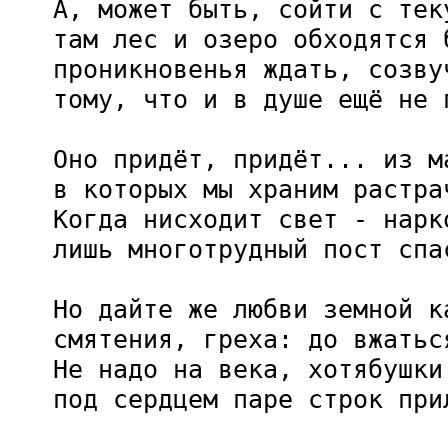
   А, может быть, сойти с теку
   там лес и озеро обходятся б
   проникновенья ждать, созвуч
   тому, что и в душе ещё не п
   Оно придёт, придёт... из ма
   в которых мы храним растрач
   Когда нисходит свет - нарк
   лишь многотрудный пост спа
   Но дайте же любви земной ка
   смятения, греха: до вжаться
   Не надо на века, хотябушки 
   под сердцем паре строк при