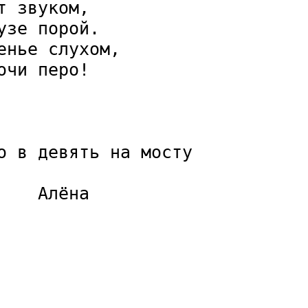
 звуком,

зе порой.

нье слухом,

чи перо!

о в девять на мосту

   Алёна
