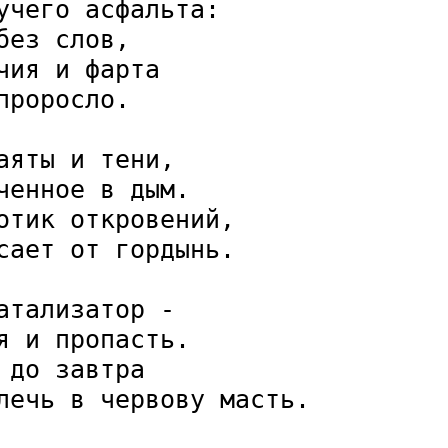
чего асфальта:

ез слов,

ия и фарта

роросло.

яты и тени,

енное в дым.

отик откровений,

сает от гордынь.

тализатор - 

 и пропасть.

до завтра  

лечь в червову масть.
